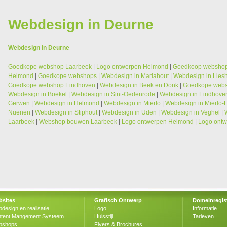
Webdesign in Deurne
Webdesign in Deurne
Goedkope webshop Laarbeek
|
Logo ontwerpen Helmond
|
Goedkoop webshop
Helmond
|
Goedkope webshops
|
Webdesign in Mariahout
|
Webdesign in Lies
Goedkope webshop Eindhoven
|
Webdesign in Beek en Donk
|
Goedkope webs
Webdesign in Boekel
|
Webdesign in Sint-Oedenrode
|
Webdesign in Eindhove
Gerwen
|
Webdesign in Helmond
|
Webdesign in Mierlo
|
Webdesign in Mierlo-
Nuenen
|
Webdesign in Stiphout
|
Webdesign in Uden
|
Webdesign in Veghel
|
Laarbeek
|
Webshop bouwen Laarbeek
|
Logo ontwerpen Helmond
|
Logo ontw
sites
Grafisch Ontwerp
Domeinregist
design en realisatie
Logo
Informatie
tent Mangement Systeem
Huisstijl
Tarieven
bshops
Flyers & Brochures