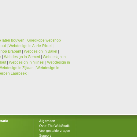
 laten bouwen
|
Goedkope webshop
hout
|
Webdesign in Aarle-Rixtel
|
hop Brabant
|
Webdesign in Bakel
|
n
|
Webdesign in Gemert
|
Webdesign in
Hout
|
Webdesign in Nijnsel
|
Webdesign in
Webdesign in Zijtaart
|
Webdesign in
erpen Laarbeek
|
ratie
Algemeen
Over The WebStudio
Veel gestelde vragen
Support